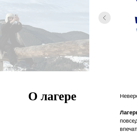
О лагере
Невер
Лагер
повсед
впечат