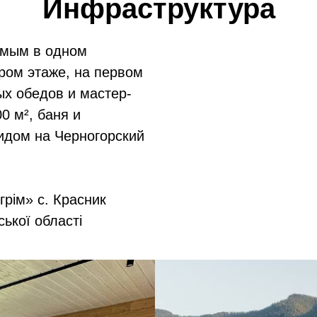
Инфраструктура
имым в одном
ром этаже, на первом
х обедов и мастер-
0 м², баня и
идом на Черногорский
грім» с. Красник
ької області