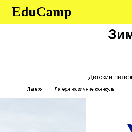
EduCamp
Зим
Детский лагер
Лагеря
→
Лагеря на зимние каникулы