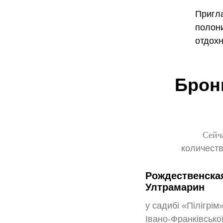
Пригл
полони
отдохн
Брон
Сейча
количеств
Рождественская
Ултрамарин
у садибі «Пілігрі
Івано-Франківської