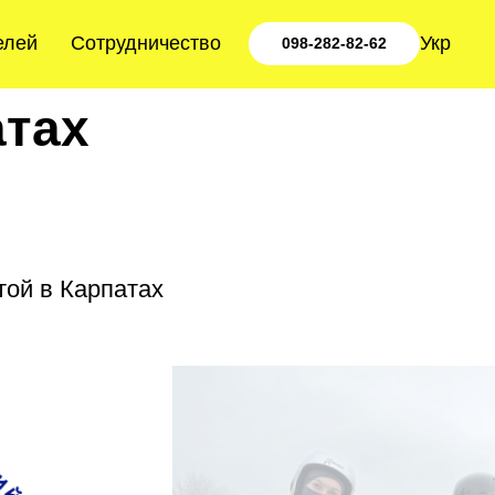
елей
Сотрудничество
Укр
098-282-82-62
атах
той в Карпатах