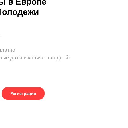
ы в Европе
Молодежи
.
платно
ые даты и количество дней!
Регистрация