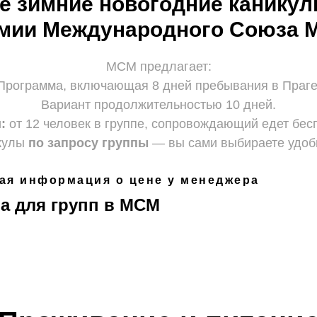
е зимние новогодние каникул
емии Международного Союза 
МСМ предлагает:
Программа, включающая 8 дней пребывания в Праге
Вариант продолжительностью 10 дней.
:
от 12 человек в группе, сопровождающий едет бес
икулы
по запросу группы
— вы сами выбираете удобн
ая информация о цене у менеджера
а для групп в МСМ