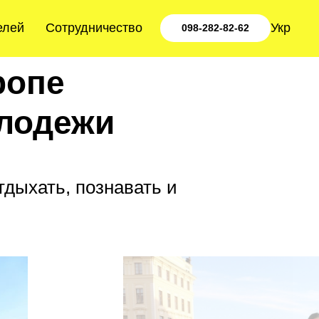
елей
Сотрудничество
Укр
098-282-82-62
ропе
лодежи
дыхать, познавать и