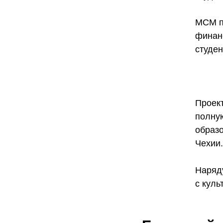
МСМ пр
финан
студен
Проек
полну
образо
Чехии.
Наряд
с куль