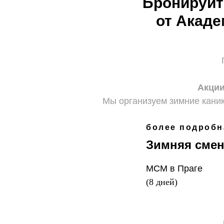
Бронируйт
от Акад
Акции
Мы организуем зимние кан
более подробн
Зимняя смен
МСМ в Праге
(8 дней)