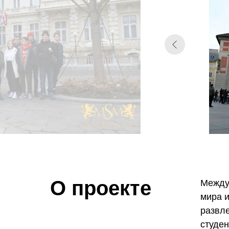
О проекте
Между
мира и
развл
студе