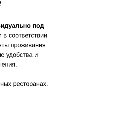
е
видуально под
 в соответствии
анты проживания
е удобства и
чения.
тных ресторанах.