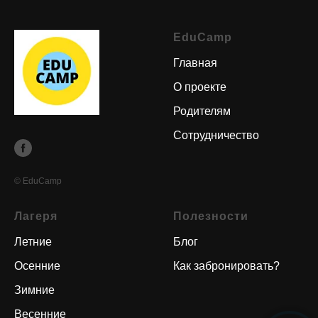
EduCamp
Главная
О проекте
Родителям
Сотрудничество
© EduCamp
Лагеря
Полезности
Летние
Блог
Осенние
Как забронировать?
Зимние
Весенние