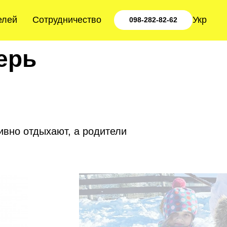
елей
Сотрудничество
Укр
098-282-82-62
ерь
ивно отдыхают, а родители