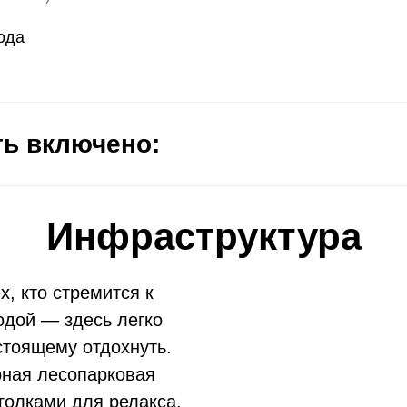
ода
ть включено:
Инфраструктура
х, кто стремится к
одой — здесь легко
стоящему отдохнуть.
рная лесопарковая
голками для релакса.