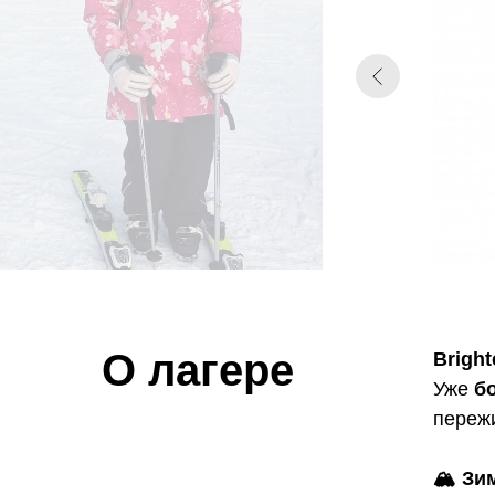
О лагере
Brigh
Уже
бо
пережи
🏔️ З