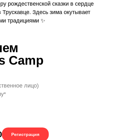
ру рождественской сказки в сердце
Трускавце. Здесь зима окутывает
ми традициями ✨
нем
ds Camp
ственное лицо)
ну*
0
Регистрация