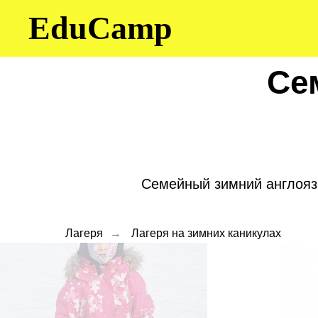
EduCamp
Се
Семейный зимний англоязы
Лагеря
→
Лагеря на зимних каникулах