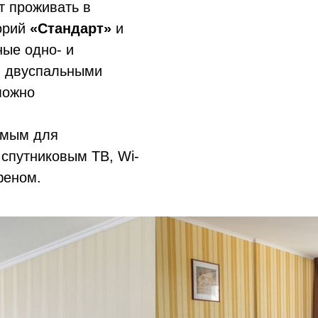
т проживать в
горий
«Стандарт»
и
ные одно- и
и двуспальными
можно
имым для
 спутниковым ТВ, Wi-
феном.