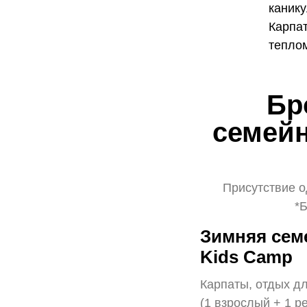
канику
Карпат
тепло
Бр
семейн
Присутствие о
*Б
Зимняя семе
Kids Camp
Карпаты, отдых дл
(1 взрослый + 1 р