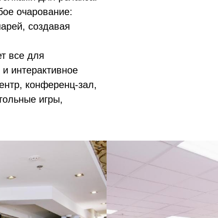
бое очарование:
нарей, создавая
т все для
 и интерактивное
ентр, конференц-зал,
тольные игры,