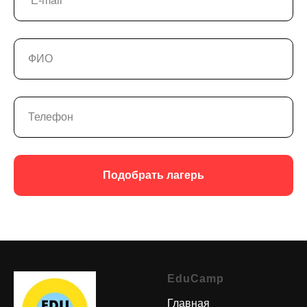
Подобрать лагерь
EduCamp
Главная