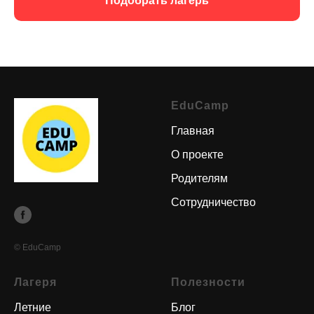
Подобрать лагерь
EduCamp
Главная
О проекте
Родителям
Сотрудничество
© EduCamp
Лагеря
Полезности
Летние
Блог