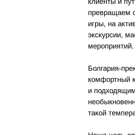
клиенты и пу
превращаем о
игры, на акти
экскурсии, м
мероприятий.
Болгария-пре
комфортный к
и подходящим
необыкновенно
такой темпер