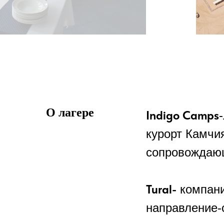
О лагере
Indigo Camps
курорт Камчия
сопровождаю
Tural-
компани
направление-