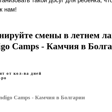
ганизовать такой досуг для ребенка, чт
к нам!
нируйте смены в летнем ла
igo Camps - Камчия
в Болг
ит от кол-ва дней
вро
ndigo Camps - Камчия
в Болгарии