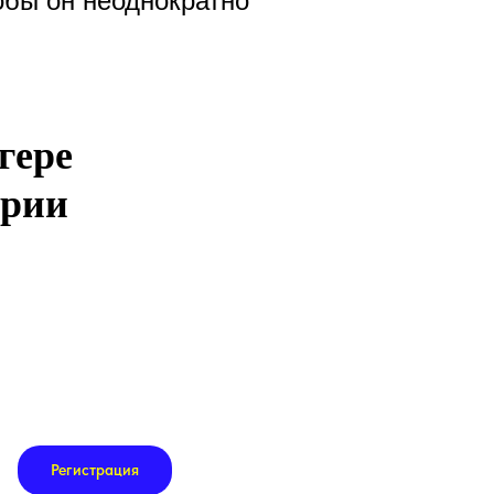
обы он неоднократно
гере
арии
Регистрация