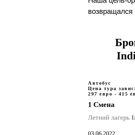
Наша цель-ор
возвращался 
Бро
Ind
Автобус
Цена тура завис
297 евро - 415 е
1 Смена
Летний лагерь
I
03.06.2022