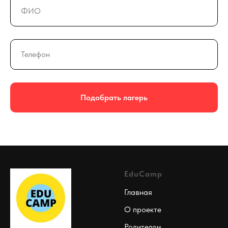
Подобрать лагерь
EduCamp
Главная
О проекте
Родителям