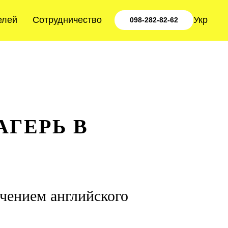
елей
Сотрудничество
Укр
098-282-82-62
АГЕРЬ В
учением английского