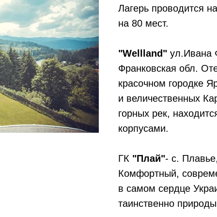
Лагерь проводится на
на 80 мест.
"Wellland"
ул.Ивана Ф
Франковская обл. Оте
красочном городке Яр
и величественных Кар
горных рек, находитс
корпусами.
ГК
"Плай"
- с. Плавье
Комфортный, совреме
в самом сердце Украи
таинственно природы