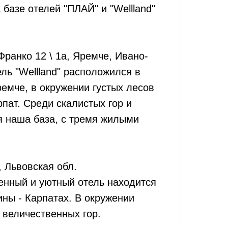
 базе отелей "ПЛАЙ" и "Wellland"
ранко 12 \ 1а, Яремче, Ивано-
ль "Wellland" расположился в
емче, в окружении густых лесов
пат. Среди скалистых гор и
я наша база, с тремя жилыми
, Львовская обл.
нный и уютный отель находится
ны - Карпатах. В окружении
 величественных гор.