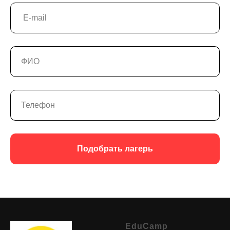
Подобрать лагерь
EduCamp