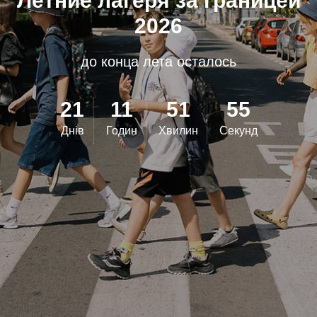
Летние лагеря за границей
2026
до конца лета осталось
21
11
51
53
Днів
Годин
Хвилин
Секунд