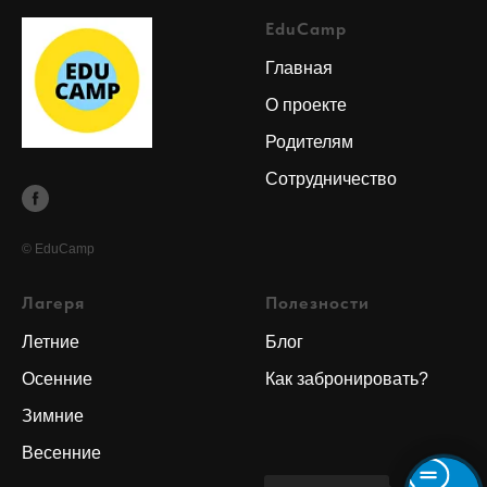
EduCamp
Главная
О проекте
Родителям
Сотрудничество
© EduCamp
Лагеря
Полезности
Летние
Блог
Осенние
Как забронировать?
Зимние
Весенние