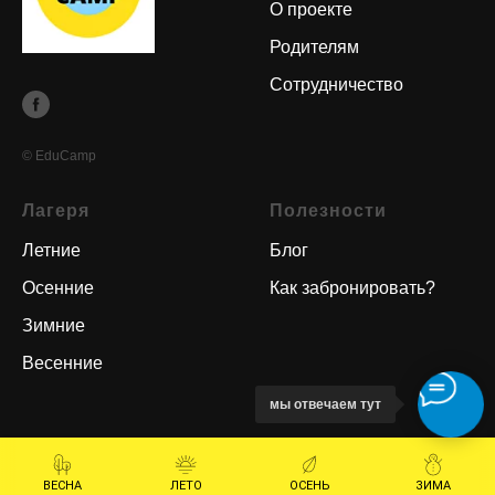
О проекте
Родителям
Сотрудничество
© EduCamp
Лагеря
Полезности
Летние
Блог
Осенние
Как забронировать?
Зимние
Весенние
мы отвечаем тут
ВЕСНА
ЛЕТО
ОСЕНЬ
ЗИМА