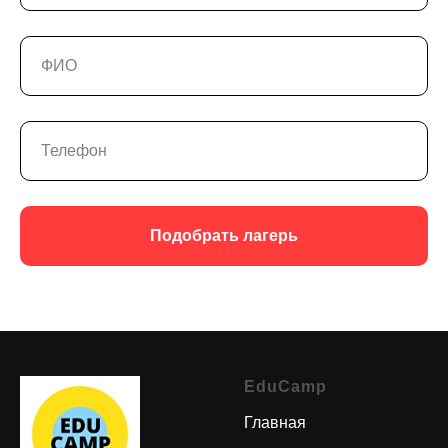
Подобрать лагерь
EduCamp
Главная