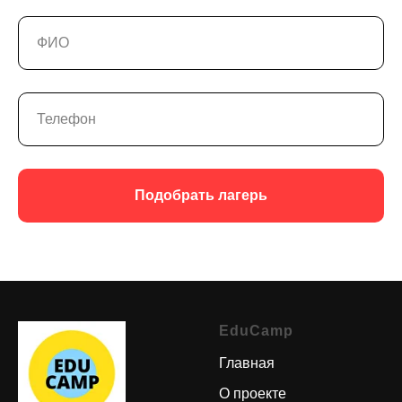
Подобрать лагерь
EduCamp
Главная
О проекте