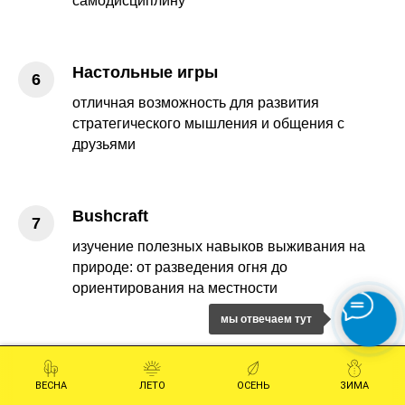
самодисциплину
Настольные игры
отличная возможность для развития
стратегического мышления и общения с
друзьями
Bushcraft
изучение полезных навыков выживания на
природе: от разведения огня до
ориентирования на местности
мы отвечаем тут
Стрельба из лука
ВЕСНА
ЛЕТО
ОСЕНЬ
ЗИМА
развитие концентрации и эмоционального