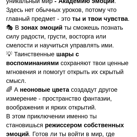
уникальный мир
- Академию эмоций
.
Здесь нет обычных уроков, потому что
главный предмет - это
ты и твои чувства
.
🎭 В
зонах эмоций
ты сможешь познать
силу радости, грусти, восторга или
смелости и научиться управлять ими.
💡 Таинственные
шары с
воспоминаниями
сохраняют твои ценные
мгновения и помогут открыть их скрытый
смысл.
🌈 А
неоновые цвета
создадут другое
измерение - пространство фантазии,
воображения и ярких открытий.
В этом приключении именно ты
становишься
режиссером собственных
эмоций
. Готов ли ты войти в мир, где