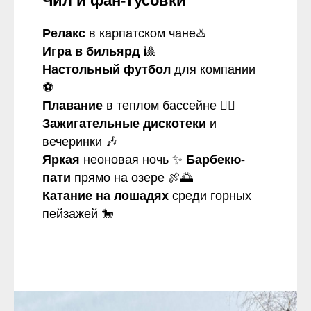
Чил и фан-тусовки
Релакс
в карпатском чане♨️
Игра в бильярд
🎱
Настольный футбол
для компании
⚽
Плавание
в теплом бассейне 🏊‍♂️
Зажигательные дискотеки
и
вечеринки 🎶
Яркая
неоновая ночь ✨
Барбекю-
пати
прямо на озере 🍖🌅
Катание на лошадях
среди горных
пейзажей 🐎