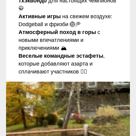
тхэквондо
для настоящих чемпионов
🥋
Активные игры
на свежем воздухе:
Dodgeball и фризби 🏐🥏
Атмосферный поход в горы
с
новыми впечатлениями и
приключениями 🏔️
Веселые командные эстафеты
,
которые добавляют азарта и
сплачивают участников 🏃‍♂️