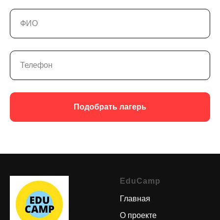
Подобрать лагерь
EduCamp
Главная
О проекте